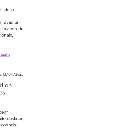
t de la
os, avec un
sification de
tionale,
le 13/04/2025
ation
es
cent
ite destinée
ionnels.