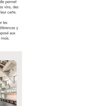
elle permet
es vins, des
leur carte.
r les
éférences y
oposé aux
 mois.