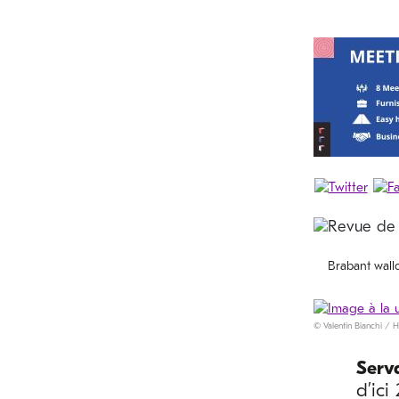
Brabant wall
© Valentin Bianchi / 
Serv
d’ici