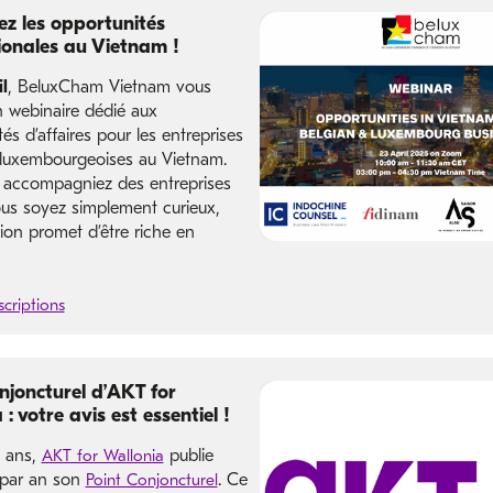
z les opportunités
ionales au Vietnam !
l
, BeluxCham Vietnam vous
n webinaire dédié aux
és d’affaires pour les entreprises
 luxembourgeoises au Vietnam.
accompagniez des entreprises
us soyez simplement curieux,
ion promet d’être riche en
scriptions
njoncturel d’AKT for
: votre avis est essentiel !
 ans,
AKT for Wallonia
publie
 par an son
Point Conjoncturel
. Ce