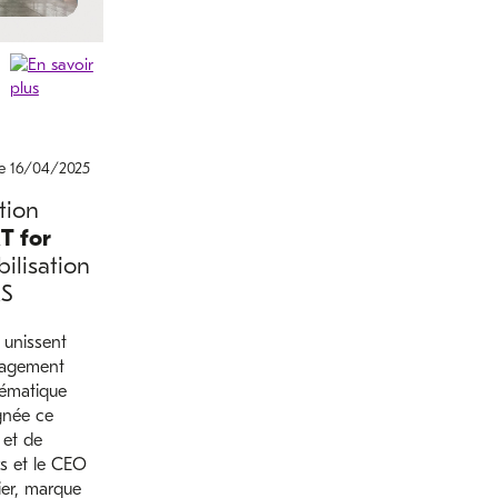
le 16/04/2025
tion
T for
lisation
AS
 unissent
gagement
lématique
gnée ce
 et de
s et le CEO
ier, marque