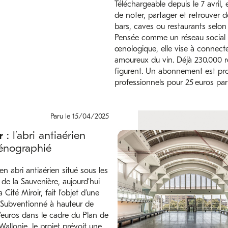
Téléchargeable depuis le 7 avril, 
de noter, partager et retrouver d
bars, caves ou restaurants selon 
Pensée comme un réseau social
œnologique, elle vise à connecte
amoureux du vin. Déjà 230.000 r
figurent. Un abonnement est pr
professionnels pour 25 euros par
Paru le 15/04/2025
r
: l’abri antiaérien
cénographié
ien abri antiaérien situé sous les
de la Sauvenière, aujourd’hui
Cité Miroir, fait l’objet d’une
. Subventionné à hauteur de
d’euros dans le cadre du Plan de
Wallonie, le projet prévoit une