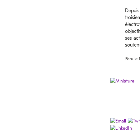
Depuis 
troisiè
électro
objecti
ses act
soutenu
Paru le