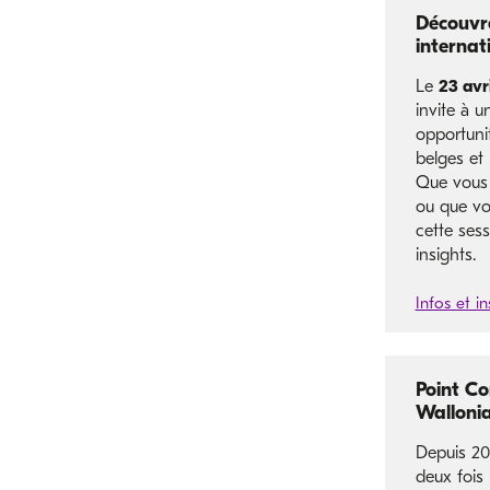
Découvre
internat
Le
23 avri
invite à u
opportunit
belges et
Que vous 
ou que vo
cette sess
insights.
Infos et in
Point Co
Wallonia 
Depuis 20
deux fois