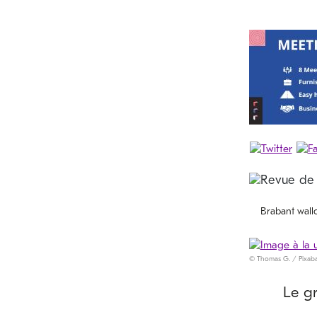
Brabant wall
© Thomas G. / Pixab
Le g