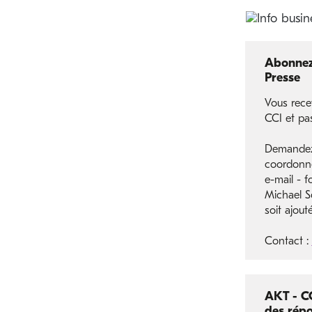
Abonnez 
Presse
Vous rece
CCI et pa
Demandez-
coordonn
e-mail - f
Michael Sc
soit ajouté
Contact :
AKT - CC
des répo