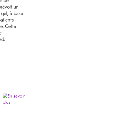
ur de
prévoit un
 gel, à base
patients
ue. Cette
e
ed.