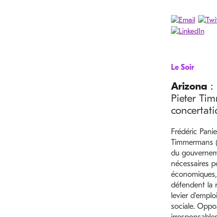
Le Soir
Arizona
: 
Pieter Ti
concertati
Frédéric Panie
Timmermans (F
du gouverneme
nécessaires po
économiques, c
défendent la
levier d’emplo
sociale. Oppos