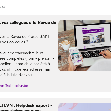
vos collègues à la Revue de
vez la Revue de Presse d'AKT -
s vos collègues ?
leur de transmettre leurs
ées complètes (nom - prénom -
onction - nom de la société) à
ius afin que leur adresse mail
e à la liste d'envois.
ms@akt-ccilvn.be
I LVN : Helpdesk export -
nses claires pour vos