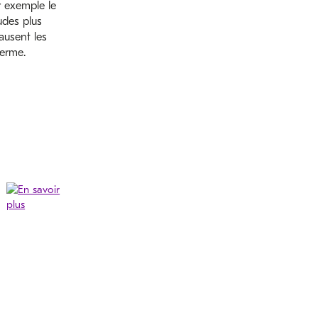
 exemple le
udes plus
ausent les
terme.