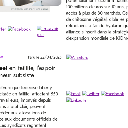
potentiellement lucratif à haute
100 millions d’euros sur 10 ans, 
accès à plus de 30 marchés. Ce
de chitosane végétal, cible les 
réfractaires à l’acide hyaluroniq
alliance s’inscrit dans la stratégi
d’expansion mondiale de KiOm
se
Paru le 22/04/2025
eel
en faillite, l’espoir
neur subsiste
idérurgique liégeoise Liberty
larée en faillite, affectant 550
ravailleurs, impayés depuis
ans statut clair, peuvent
éder aux allocations de
e aux documents officiels de
Les syndicats regrettent