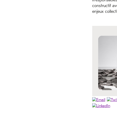
irresponsables
constructif av
enjeux collecti