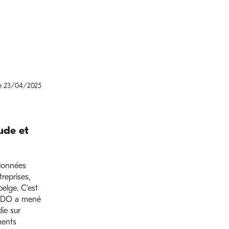
le 23/04/2025
ude et
données
treprises,
elge. C’est
BDO a mené
ie sur
ments