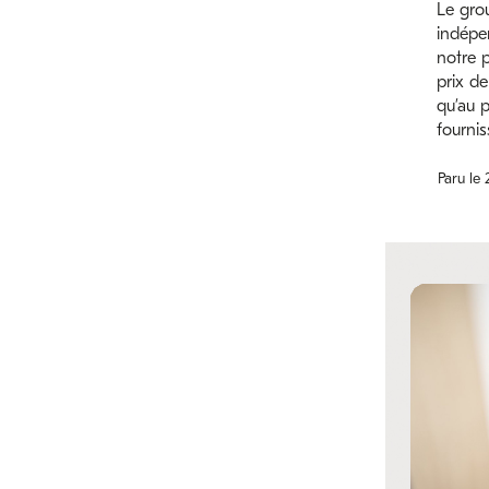
Le gro
indépe
notre p
prix de
qu’au p
fournis
Paru le