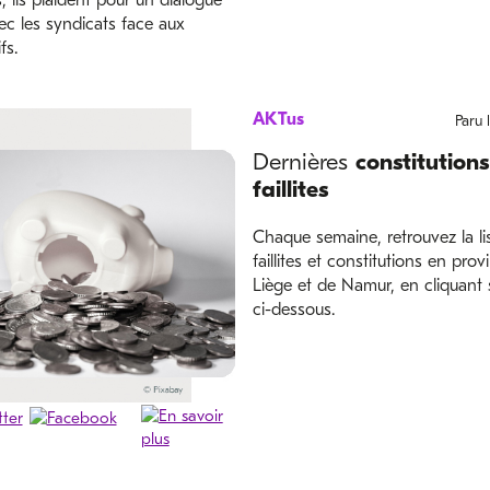
, ils plaident pour un dialogue
ec les syndicats face aux
fs.
AKTus
Paru 
Dernières
constitutions
faillites
Chaque semaine, retrouvez la li
faillites et constitutions en pro
Liège et de Namur, en cliquant s
ci-dessous.