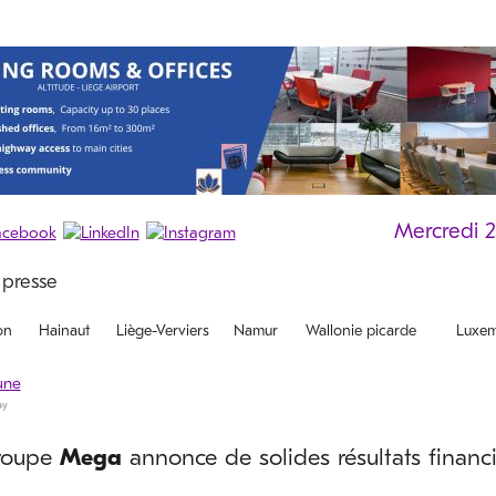
Mercredi 
on
Hainaut
Liège-Verviers
Namur
Wallonie picarde
Luxem
ay
roupe
Mega
annonce de solides résultats financi