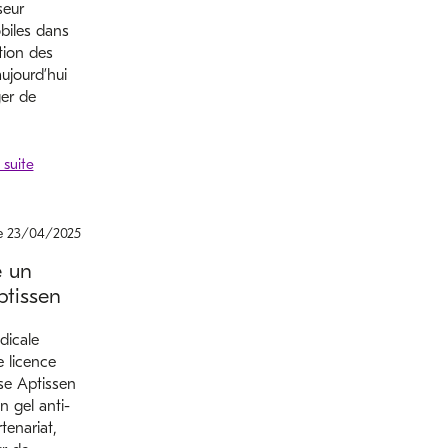
seur
biles dans
tion des
aujourd’hui
ger de
le 23/04/2025
 un
ptissen
dicale
e licence
sse Aptissen
n gel anti-
tenariat,