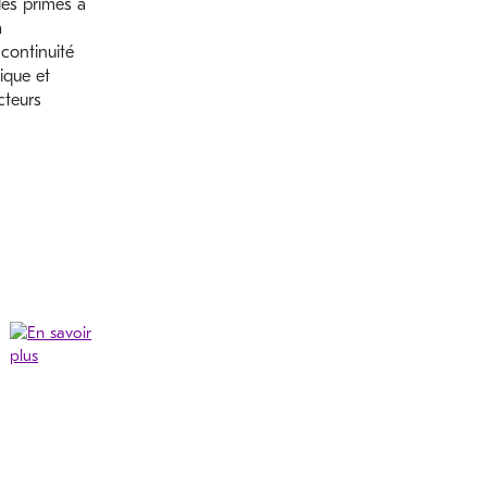
les primes à
a
 continuité
dique et
cteurs