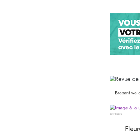
Brabant wall
© Pexels
Fleu