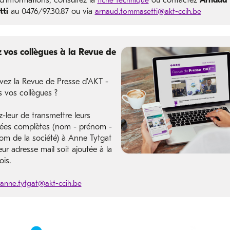
d'informations, consultez la
fiche technique
ou contactez
Arnaud
ti
au 0476/97.30.87 ou via
arnaud.tommasetti@akt-ccih.be
vos collègues à la Revue de
vez la Revue de Presse d'AKT -
s vos collègues ?
leur de transmettre leurs
ées complètes (nom - prénom -
nom de la société) à Anne Tytgat
eur adresse mail soit ajoutée à la
ois.
anne.tytgat@akt-ccih.be