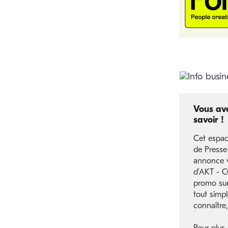
Vous ave
savoir !
Cet espac
de Presse
annonce v
d'AKT - 
promo sur 
tout simp
connaître,