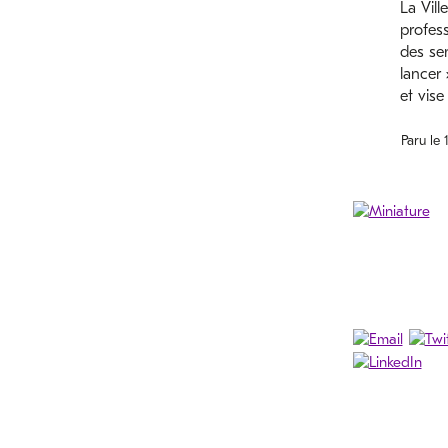
La Vill
profes
des sen
lancer 
et vise
Paru le