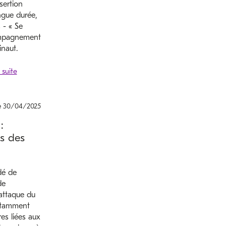
sertion
ngue durée,
 - « Se
compagnement
inaut.
le 30/04/2025
:
s des
dé de
de
attaque du
otamment
es liées aux