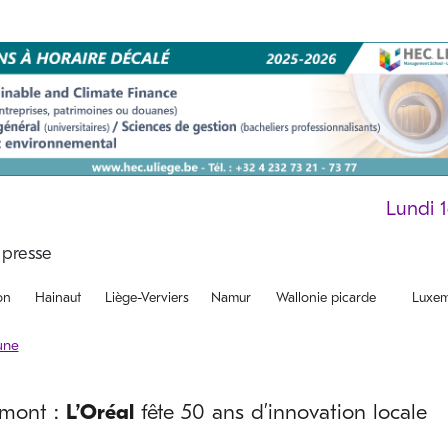
Lundi 
on
Hainaut
Liège-Verviers
Namur
Wallonie picarde
Luxem
amont :
L’Oréal
fête 50 ans d’innovation locale