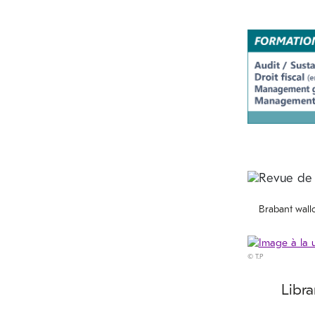
Brabant wall
© T.P
Libr