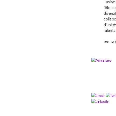
L’usine
fête se
diversi
collabo
d’unité
talents
Paru le