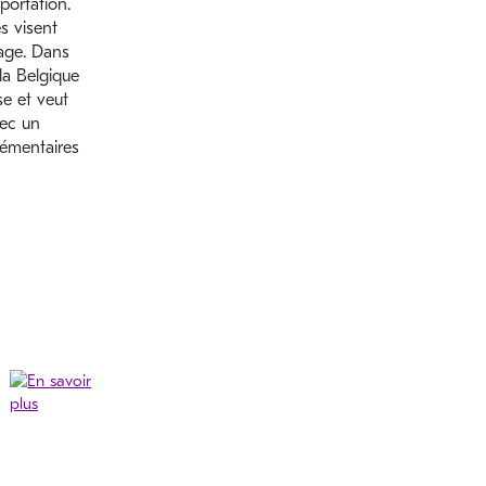
xportation.
s visent
sage. Dans
la Belgique
e et veut
vec un
lémentaires