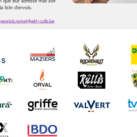
n que leur adresse mail soit
a liste d'envois.
yannick.noiret@akt-ccilb.be