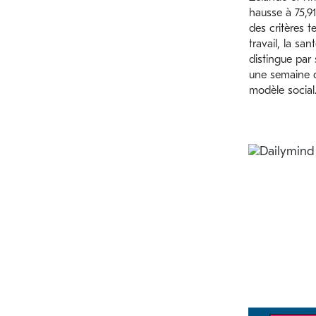
hausse à 75,9
des critères t
travail, la san
distingue par
une semaine d
modèle social