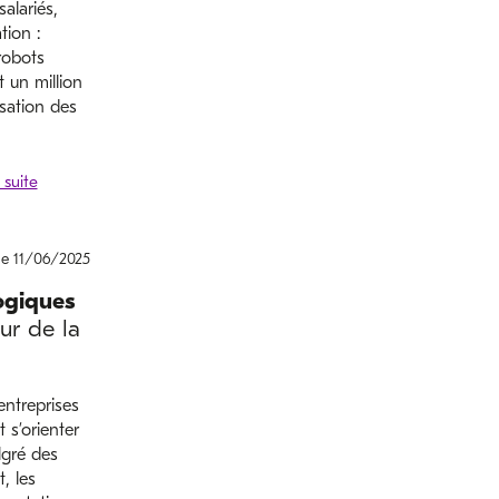
alariés,
tion :
 robots
t un million
isation des
le 11/06/2025
ogiques
ur de la
entreprises
 s’orienter
lgré des
, les