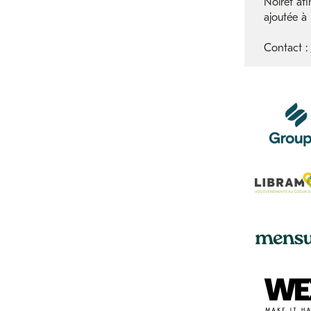
Noiret afi
ajoutée à l
Contact :