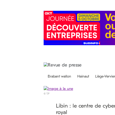
Brabant wallon
Hainaut
Liège-Vervie
© T.P
Libin : le centre de cyber
royal