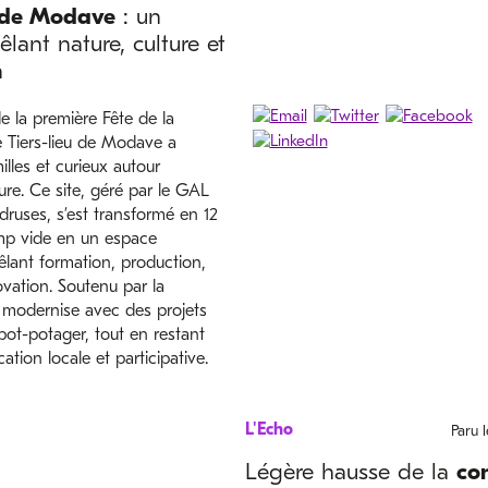
u de Modave
: un
ant nature, culture et
n
e la première Fête de la
le Tiers-lieu de Modave a
lles et curieux autour
ture. Ce site, géré par le GAL
ruses, s’est transformé en 12
mp vide en un espace
ant formation, production,
ovation. Soutenu par la
e modernise avec des projets
t-potager, tout en restant
ation locale et participative.
L'Echo
Paru 
Légère hausse de la
co