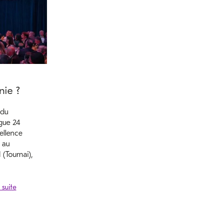
nie ?
ndu
gue 24
ellence
 au
(Tournai),