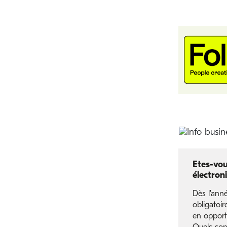
Etes-vou
électron
Dès l'ann
obligatoir
en opport