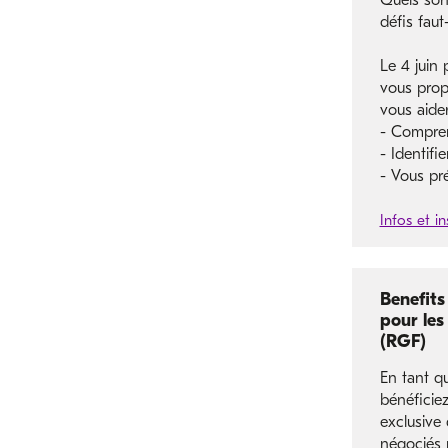
Quels son
défis faut-
Le 4 juin
vous prop
vous aider
- Compren
- Identifi
- Vous pr
Infos et in
Benefits
pour les
(RGF)
En tant 
bénéficie
exclusive
négociés 