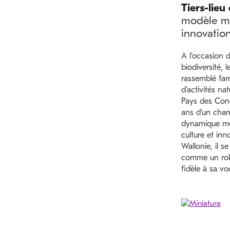
Tiers-lie
modèle mêl
innovatio
A l’occasion d
biodiversité, 
rassemblé fami
d’activités na
Pays des Cond
ans d’un cha
dynamique mêl
culture et inn
Wallonie, il s
comme un robo
fidèle à sa voc