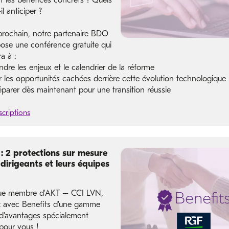
t les bénéfices concrets ? Quels
il anticiper ?
 prochain, notre partenaire BDO
ose une conférence gratuite qui
a à :
dre les enjeux et le calendrier de la réforme
er les opportunités cachées derrière cette évolution technologique
éparer dès maintenant pour une transition réussie
scriptions
 : 2 protections sur mesure
 dirigeants et leurs équipes
que membre d'AKT – CCI LVN,
z avec Benefits d'une gamme
 d'avantages spécialement
pour vous !