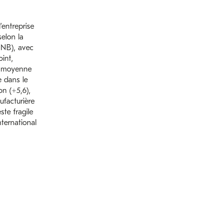
’entreprise
elon la
BNB), avec
int,
la moyenne
e dans le
on (+5,6),
ufacturière
ste fragile
ternational