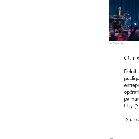
© Deloitte
Qui s
Deloitt
publiq
entrepr
opérati
palmarè
Eloy (S
Paru le