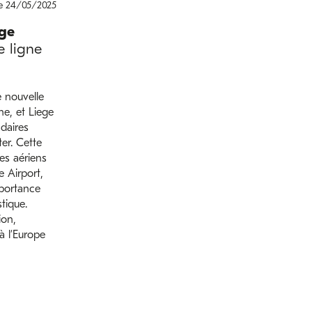
le 24/05/2025
ege
e ligne
 nouvelle
ne, et Liege
daires
er. Cette
es aériens
e Airport,
portance
tique.
ion,
à l’Europe