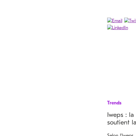
Trends
Iweps : l
soutient l
Selon l’Iweps