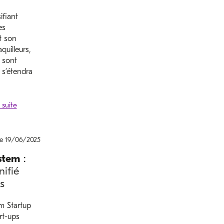
ifiant
es
t son
quilleurs,
e sont
 s’étendra
le 19/06/2025
stem
:
ifié
s
m Startup
rt-ups