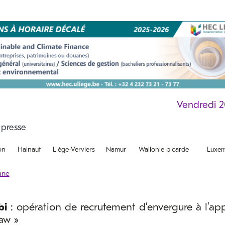
Vendredi 
on
Hainaut
Liège-Verviers
Namur
Wallonie picarde
Luxem
bi
: opération de recrutement d’envergure à l’ap
law »