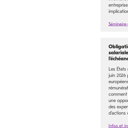
entreprise
implicatio
Séminaire-
Obligati
salarial
l'échéa
Les États
juin 2026 
européenn
rémunérat
comment s
une oppor
des expert
d’actions 
Infos et in