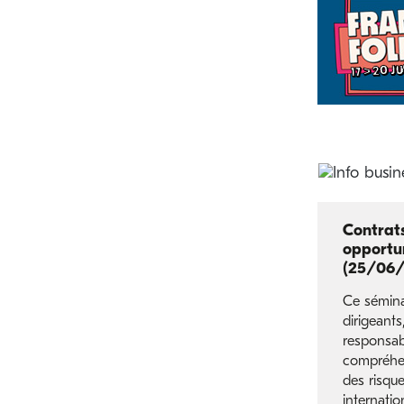
Contrat
opportu
(25/06/
Ce sémina
dirigeants,
responsabl
compréhen
des risqu
internati