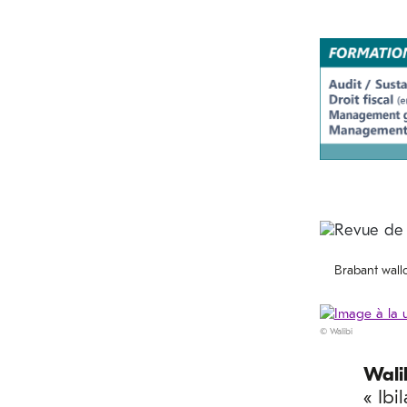
Brabant wall
© Walibi
Wali
« Ibi