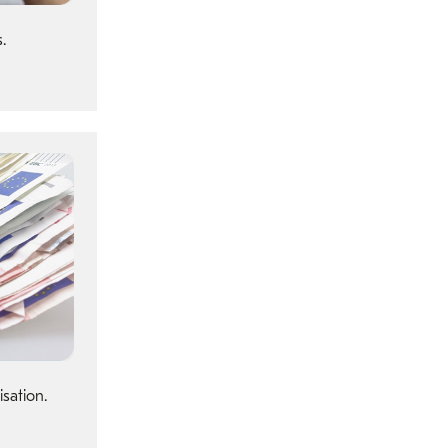
.
sation.