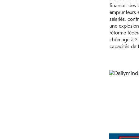
financer des b
emprunteurs é
salariés, cont
une explosion
réforme fédéra
chômage à 2 a
capacités de 