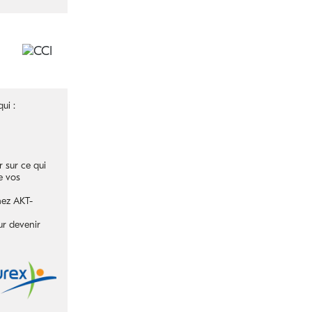
ui :
 sur ce qui
e vos
hez AKT-
ur devenir