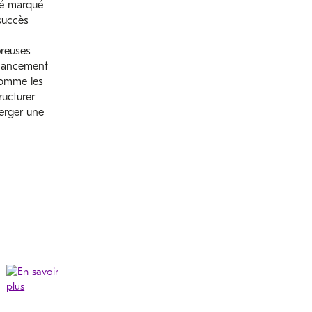
lé marqué
succès
reuses
inancement
comme les
ructurer
merger une