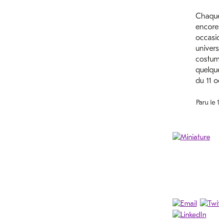
Chaque
encore 
occasio
univers
costumi
quelqu
du 11 
Paru le