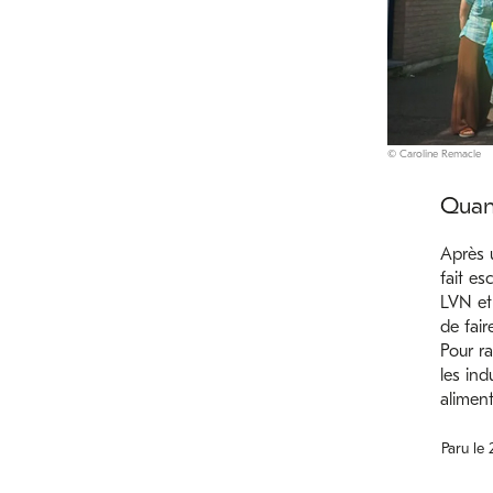
© Caroline Remacle
Quand
Après u
fait es
LVN et
de fair
Pour ra
les ind
alimen
Paru le