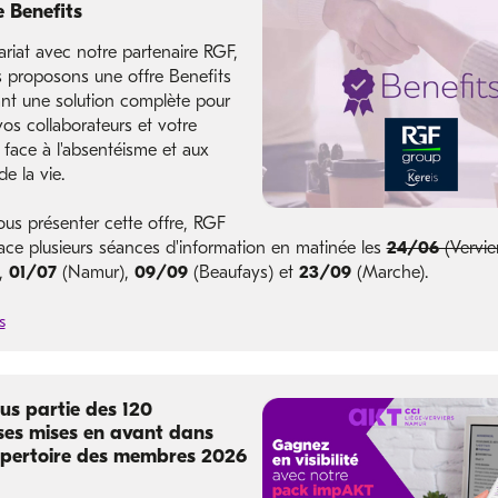
e Benefits
ariat avec notre partenaire RGF,
 proposons une offre Benefits
t une solution complète pour
os collaborateurs et votre
 face à l'absentéisme et aux
e la vie.
ous présenter cette offre, RGF
ace plusieurs séances d'information en matinée les
24/06
(Vervie
,
01/07
(Namur),
09/09
(Beaufays) et
23/09
(Marche).
s
us partie des 120
ses mises en avant dans
épertoire des membres 2026