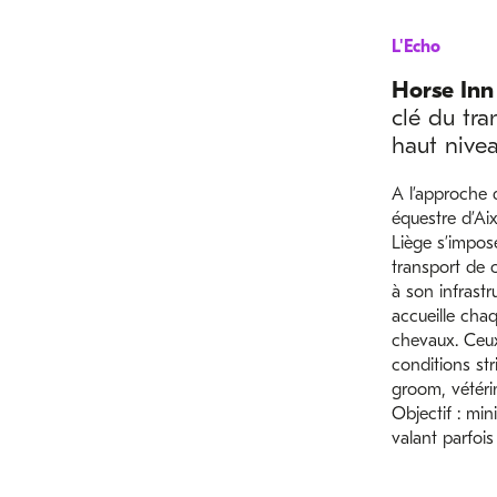
L'Echo
Horse Inn
clé du tra
haut nive
A l’approche 
équestre d’Aix
Liège s’impos
transport de 
à son infrastr
accueille cha
chevaux. Ceu
conditions st
groom, vétérin
Objectif : min
valant parfois