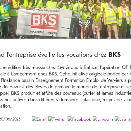
 l’entreprise éveille les vocations chez
BKS
ne édition très réussie chez 4M Group à Battice, l’opération OP E
cale à Lambermont chez BKS. Cette initiative originale portée par
 l’Instance bassin Enseignement Formation Emploi de Verviers a po
e découvrir à des élèves de primaire le monde de l’entreprise et se
ppel, BKS produit et affûte des couteaux (cutter et lames industrie
ustries actives dans différents domaines : plastique, recyclage, acie
tation…
 20/06/2025