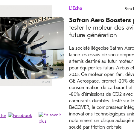
L'Echo
Paru 
Safran Aero Boosters
p
tester le moteur des av
future génération
La société liégeoise Safran Aer
lance les essais de son compre
artemis destiné au futur moteur
pour équiper les futurs Airbus 
2035. Ce moteur open fan, dév
GE Aerospace, promet -20% d
consommation de carburant et 
-80% d’émissions de CO2 avec
carburants durables. Testé sur le
BeCOVER, le compresseur intèg
innovations technologiques uni
notamment un disque aubagé en
soudé par friction orbitale.