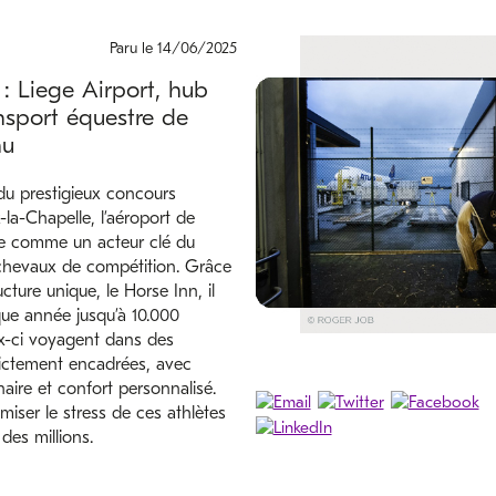
Paru le 14/06/2025
: Liege Airport, hub
nsport équestre de
au
du prestigieux concours
-la-Chapelle, l’aéroport de
e comme un acteur clé du
chevaux de compétition. Grâce
ucture unique, le Horse Inn, il
que année jusqu’à 10.000
x-ci voyagent dans des
rictement encadrées, avec
aire et confort personnalisé.
imiser le stress de ces athlètes
 des millions.