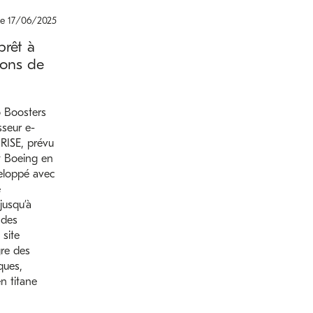
le 17/06/2025
rêt à
ions de
o Boosters
sseur e-
 RISE, prévu
et Boeing en
eloppé avec
e
jusqu’à
 des
 site
re des
ques,
 titane