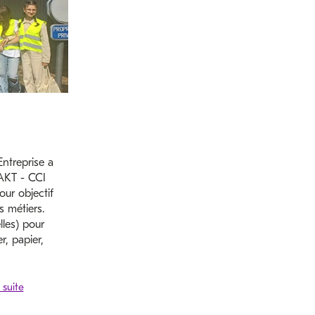
ntreprise a
 AKT - CCI
ur objectif
s métiers.
lles) pour
r, papier,