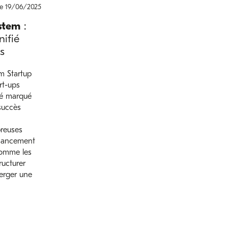
le 19/06/2025
stem
:
ifié
s
m Startup
rt-ups
lé marqué
succès
reuses
inancement
comme les
ructurer
merger une