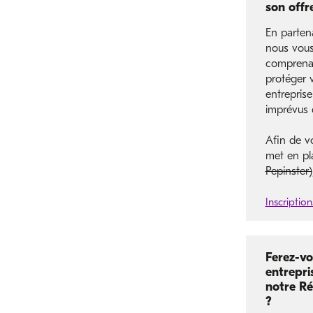
son offr
En parten
nous vous
comprenan
protéger v
entreprise
imprévus d
Afin de v
met en pl
Pepinster)
Inscription
Ferez-vo
entrepri
notre R
?