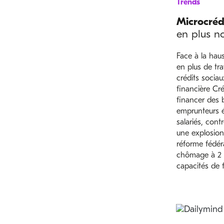
Trends
Microcréd
en plus n
Face à la haus
en plus de tra
crédits socia
financière Cré
financer des b
emprunteurs é
salariés, cont
une explosion
réforme fédéra
chômage à 2 a
capacités de 