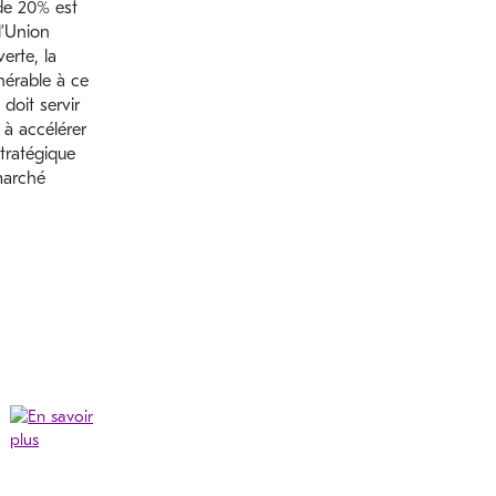
de 20% est
l’Union
erte, la
nérable à ce
doit servir
t à accélérer
tratégique
marché