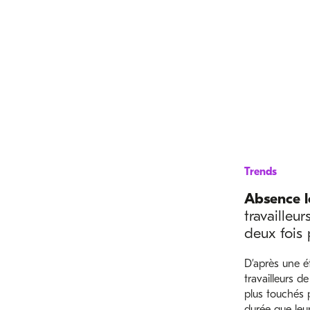
Trends
Absence 
travailleu
deux fois 
D’après une é
travailleurs d
plus touchés 
durée que leur