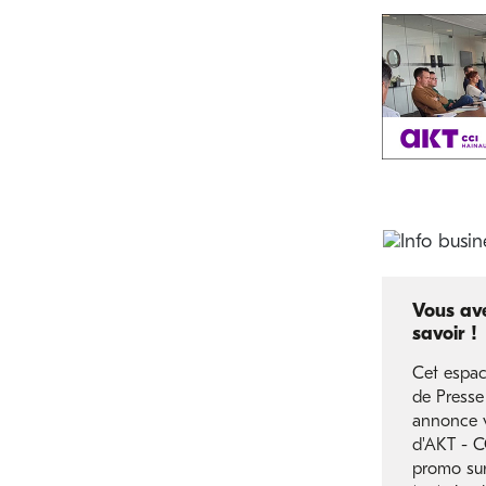
Vous ave
savoir !
Cet espac
de Presse
annonce v
d'AKT - 
promo sur 