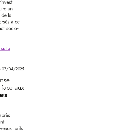
rinvest
uire un
 de la
ersés à ce
act socio-
le 03/04/2025
onse
 face aux
ers
après
ent
eaux tarifs