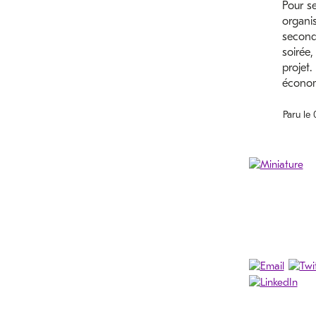
Pour se
organis
second
soirée,
projet.
économ
Paru le