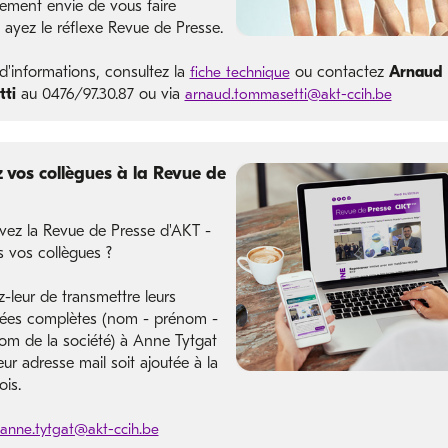
lement envie de vous faire
 ayez le réflexe Revue de Presse.
d'informations, consultez la
fiche technique
ou contactez
Arnaud
ti
au 0476/97.30.87 ou via
arnaud.tommasetti@akt-ccih.be
vos collègues à la Revue de
vez la Revue de Presse d'AKT -
s vos collègues ?
leur de transmettre leurs
ées complètes (nom - prénom -
nom de la société) à Anne Tytgat
eur adresse mail soit ajoutée à la
ois.
anne.tytgat@akt-ccih.be