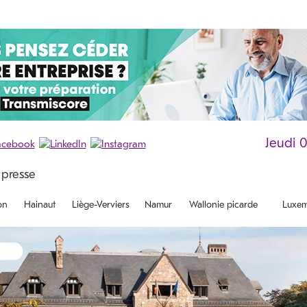
Jeudi 
on
Hainaut
Liège-Verviers
Namur
Wallonie picarde
Luxem