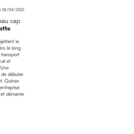
le 02/04/2025
veau cap
atte
jettent la
ns le long
 transport
cal et
 Une
t de débuter
et. Quinze
entreprise
 et démarrer