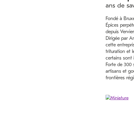
ans de sav
Fondé à Bruxe
Épices perpétu
depuis Verviers
Dirigée par An
cette entrepri
trituration et
certains sont 
Forte de 300 
artisans et g
frontières rég