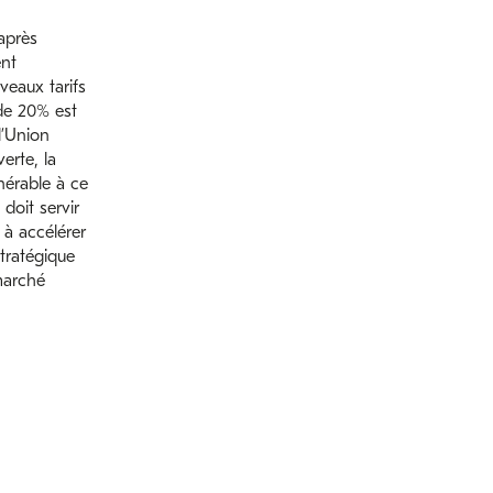
après
ent
eaux tarifs
de 20% est
l’Union
erte, la
nérable à ce
doit servir
t à accélérer
tratégique
marché