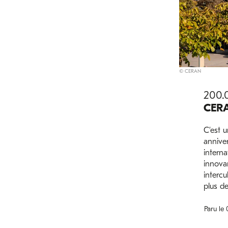
© CERAN
200.0
CER
C’est 
anniver
intern
innova
intercu
plus de
Paru le