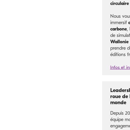
circulaire
Nous vous 
immersif
carbone
,
de simulat
Wallonie 
prendre de
éditions f
Infos et in
Leadersh
roue de 
monde
Depuis 20
équipe mo
engagemen