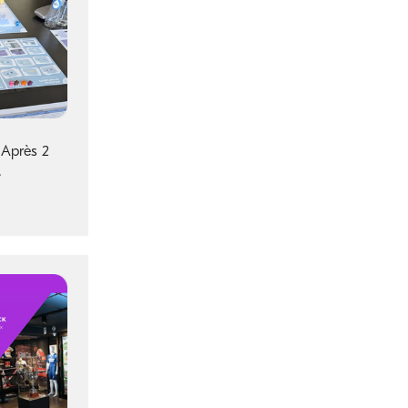
 Après 2
.