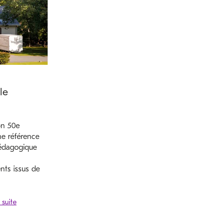
le
on 50e
une référence
pédagogique
ents issus de