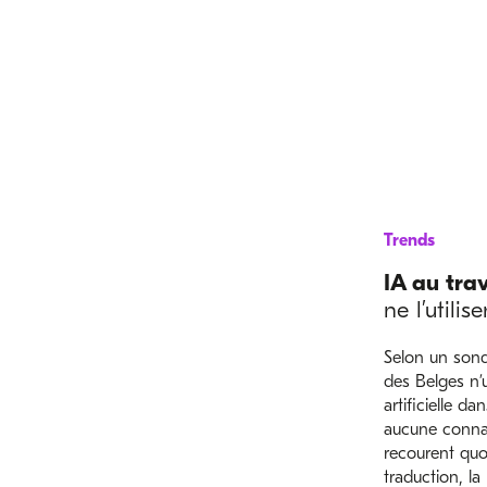
Trends
IA au trav
ne l’utilis
Selon un son
des Belges n’ut
artificielle da
aucune connai
recourent quo
traduction, la