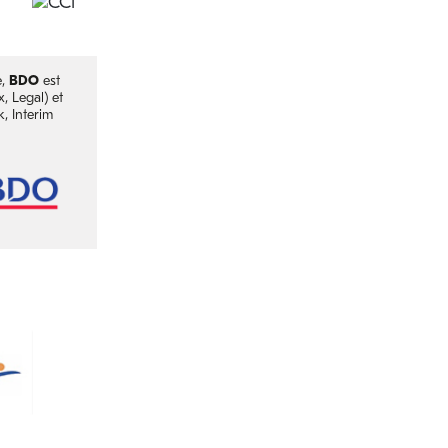
e,
BDO
est
, Legal) et
, Interim