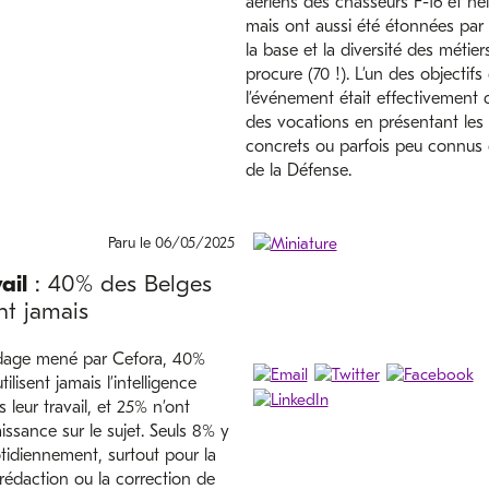
aériens des chasseurs F-16 et hé
mais ont aussi été étonnées par 
la base et la diversité des métiers
procure (70 !). L’un des objectifs
l’événement était effectivement d
des vocations en présentant les
concrets ou parfois peu connus 
de la Défense.
Paru le 06/05/2025
ail
: 40% des Belges
ent jamais
dage mené par Cefora, 40%
ilisent jamais l’intelligence
ns leur travail, et 25% n’ont
ssance sur le sujet. Seuls 8% y
tidiennement, surtout pour la
 rédaction ou la correction de