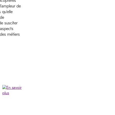
licoptères
l’ampleur de
 qu’elle
 de
e susciter
 aspects
des métiers