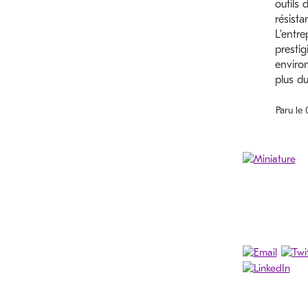
outils 
résista
L’entre
prestig
enviro
plus du
Paru le