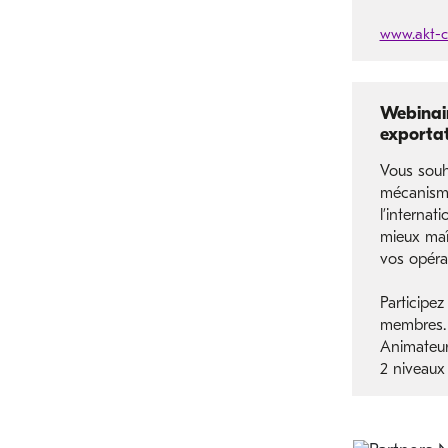
www.akt-cc
Webinair
exportat
Vous souh
mécanism
l’internat
mieux maît
vos opéra
Participez
membres.
Animateur
2 niveaux