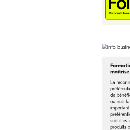
Formatio
maitrise 
La reconna
préférent
de bénéfi
ou nuls lo
important
préférentie
subtilités
produits e