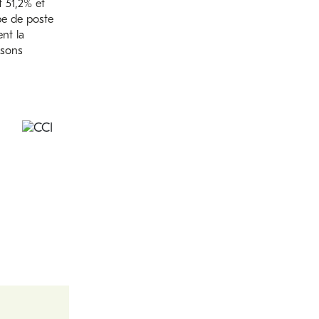
t 51,2% et
pe de poste
nt la
isons