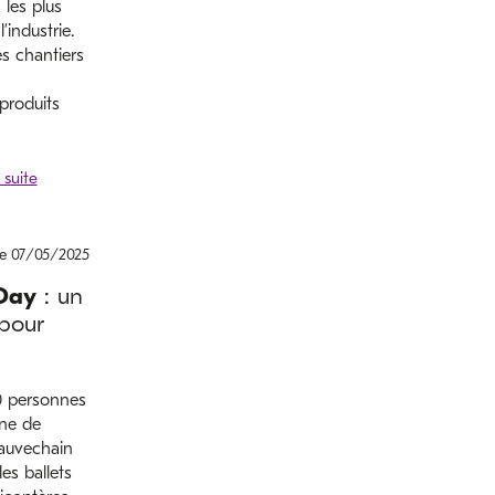
 les plus
’industrie.
es chantiers
produits
le 07/05/2025
 Day
: un
pour
0 personnes
nne de
eauvechain
es ballets